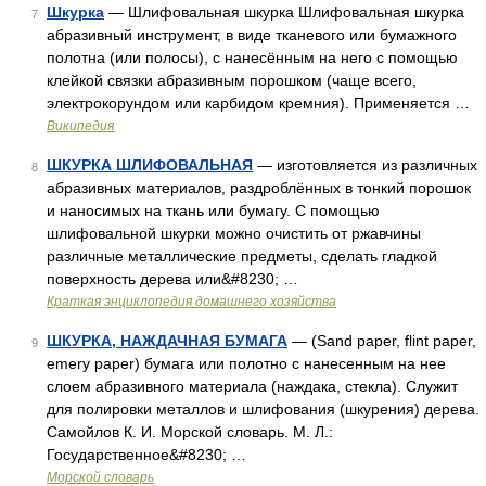
Шкурка
— Шлифовальная шкурка Шлифовальная шкурка
7
абразивный инструмент, в виде тканевого или бумажного
полотна (или полосы), с нанесённым на него с помощью
клейкой связки абразивным порошком (чаще всего,
электрокорундом или карбидом кремния). Применяется …
Википедия
ШКУРКА ШЛИФОВАЛЬНАЯ
— изготовляется из различных
8
абразивных материалов, раздроблённых в тонкий порошок
и наносимых на ткань или бумагу. С помощью
шлифовальной шкурки можно очистить от ржавчины
различные металлические предметы, сделать гладкой
поверхность дерева или&#8230; …
Краткая энциклопедия домашнего хозяйства
ШКУРКА, НАЖДАЧНАЯ БУМАГА
— (Sand paper, flint paper,
9
emery paper) бумага или полотно с нанесенным на нее
слоем абразивного материала (наждака, стекла). Служит
для полировки металлов и шлифования (шкурения) дерева.
Самойлов К. И. Морской словарь. М. Л.:
Государственное&#8230; …
Морской словарь