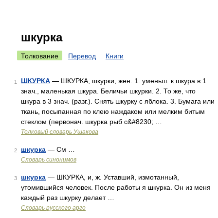
шкурка
Толкование
Перевод
Книги
ШКУРКА
— ШКУРКА, шкурки, жен. 1. уменьш. к шкура в 1
1
знач., маленькая шкура. Беличьи шкурки. 2. То же, что
шкура в 3 знач. (разг.). Снять шкурку с яблока. 3. Бумага или
ткань, посыпанная по клею наждаком или мелким битым
стеклом (первонач. шкурка рыб с&#8230; …
Толковый словарь Ушакова
шкурка
— См …
2
Словарь синонимов
шкурка
— ШКУРКА, и, ж. Уставший, измотанный,
3
утомившийся человек. После работы я шкурка. Он из меня
каждый раз шкурку делает …
Словарь русского арго