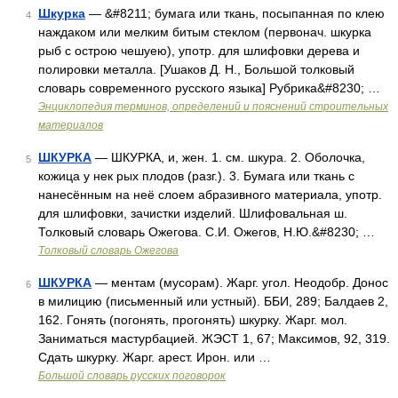
Шкурка
— &#8211; бумага или ткань, посыпанная по клею
4
наждаком или мелким битым стеклом (первонач. шкурка
рыб с острою чешуею), употр. для шлифовки дерева и
полировки металла. [Ушаков Д. Н., Большой толковый
словарь современного русского языка] Рубрика&#8230; …
Энциклопедия терминов, определений и пояснений строительных
материалов
ШКУРКА
— ШКУРКА, и, жен. 1. см. шкура. 2. Оболочка,
5
кожица у нек рых плодов (разг.). 3. Бумага или ткань с
нанесённым на неё слоем абразивного материала, употр.
для шлифовки, зачистки изделий. Шлифовальная ш.
Толковый словарь Ожегова. С.И. Ожегов, Н.Ю.&#8230; …
Толковый словарь Ожегова
ШКУРКА
— ментам (мусорам). Жарг. угол. Неодобр. Донос
6
в милицию (письменный или устный). ББИ, 289; Балдаев 2,
162. Гонять (погонять, прогонять) шкурку. Жарг. мол.
Заниматься мастурбацией. ЖЭСТ 1, 67; Максимов, 92, 319.
Сдать шкурку. Жарг. арест. Ирон. или …
Большой словарь русских поговорок