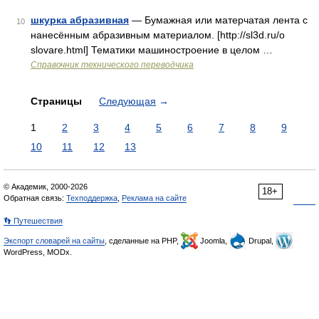
шкурка абразивная
— Бумажная или матерчатая лента с
10
нанесённым абразивным материалом. [http://sl3d.ru/o
slovare.html] Тематики машиностроение в целом …
Справочник технического переводчика
Страницы
Следующая
→
1
2
3
4
5
6
7
8
9
10
11
12
13
© Академик, 2000-2026
18+
Обратная связь:
Техподдержка
,
Реклама на сайте
👣 Путешествия
Экспорт словарей на сайты
, сделанные на PHP,
Joomla,
Drupal,
WordPress, MODx.